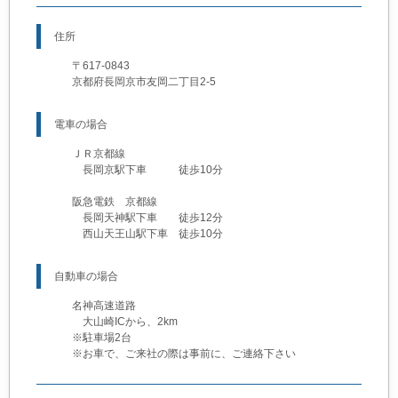
住所
〒617-0843
京都府長岡京市友岡二丁目2-5
電車の場合
ＪＲ京都線
長岡京駅下車 徒歩10分
阪急電鉄 京都線
長岡天神駅下車 徒歩12分
西山天王山駅下車 徒歩10分
自動車の場合
名神高速道路
大山崎ICから、2km
※駐車場2台
※お車で、ご来社の際は事前に、ご連絡下さい