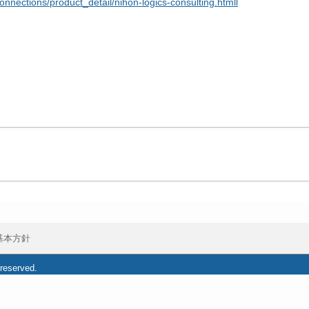
onnections/product_detail/nihon-logics-consulting.htmll
基本方針
 reserved.